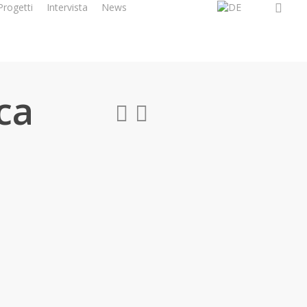
faceboo
Progetti
Intervista
News
Contatti
ca
5522
condominio_perca_20130906_1573525772