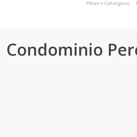
Pitture e Cartongesso
Condominio Per
878
condominio_perca_20130906_1144493423
condominio_perca_20130906_118236