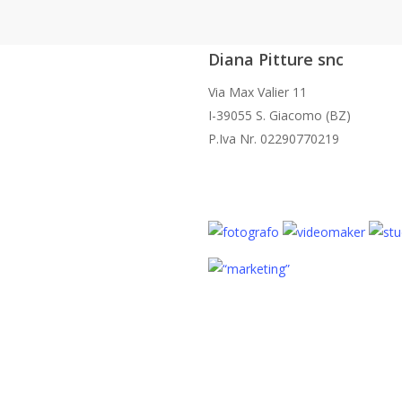
condominio_perca_20130906_1874840
Diana Pitture snc
Via Max Valier 11
I-39055 S. Giacomo (BZ)
P.Iva Nr. 02290770219